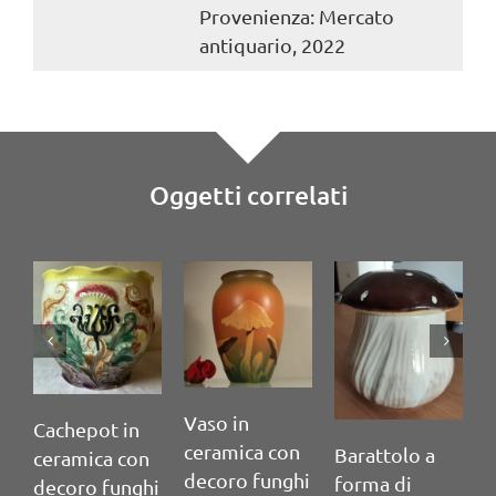
Provenienza: Mercato
antiquario, 2022
Oggetti correlati
S
f
Vaso in
Cachepot in
f
ceramica con
Barattolo a
ceramica con
a
decoro funghi
forma di
decoro funghi