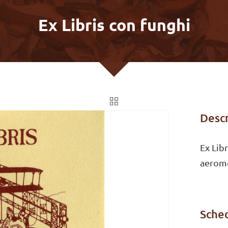
Ex Libris con funghi
Descr
Ex Libr
aeromo
Sched