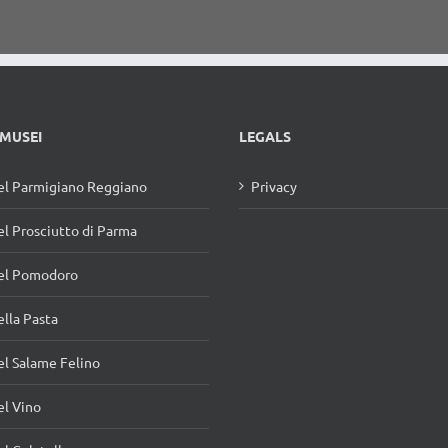
forma di fungo
Porcino
 MUSEI
LEGALS
l Parmigiano Reggiano
Privacy
l Prosciutto di Parma
el Pomodoro
lla Pasta
l Salame Felino
l Vino