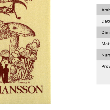
Amb
Dat
Dim
Mate
Num
Pro