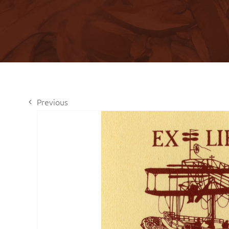
Previous
View
Larger
Image