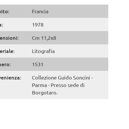
ito:
Francia
a:
1978
ensioni:
Cm 11,2x8
riale:
Litografia
ero:
1531
venienza:
Collezione Guido Soncini -
Parma - Presso sede di
Borgotaro.