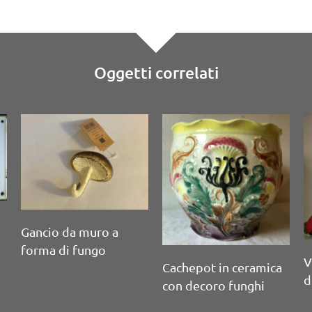
Oggetti correlati
et olio-aceto a forma
Pipa in
i fungo Porcino
di fun
Brocca da vino a