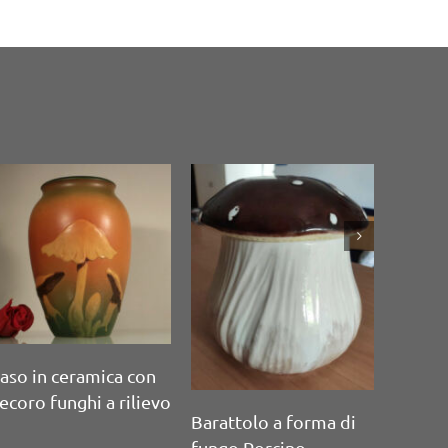
 radica a forma
Gruppo di funghetti in
Piatto decor
go
radica
ceramica co
rilievo